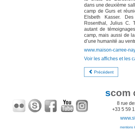
dans une deuxième sall
camp de Gurs et réunie
Elsbeth Kasser. De
Rosenthal, Julius C. T
autant de témoignages
camp, mais aussi de la 
d’une humanité au ventre
www.maison-carree-nay.
Voir les affiches et les
Précédent
s
com
8 rue d
+33 5 59 1
www.sto
mentions lé