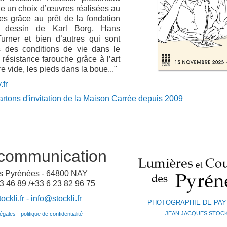
e un choix d’œuvres réalisées au
s grâce au prêt de la fondation
s dessin de Karl Borg, Hans
urner et bien d’autres qui sont
 des conditions de vie dans le
résistance farouche grâce à l’art
 vide, les pieds dans la boue..."
fr
 cartons d'invitation de la Maison Carrée depuis 2009
communication
es Pyrénées - 64800 NAY
3 46 89 /+33 6 23 82 96 75
ckli.fr -
info@stockli.fr
PHOTOGRAPHIE DE PA
JEAN JACQUES STOCK
gales - politique de confidentialité