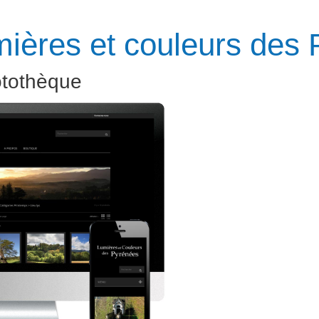
ières et couleurs des
otothèque